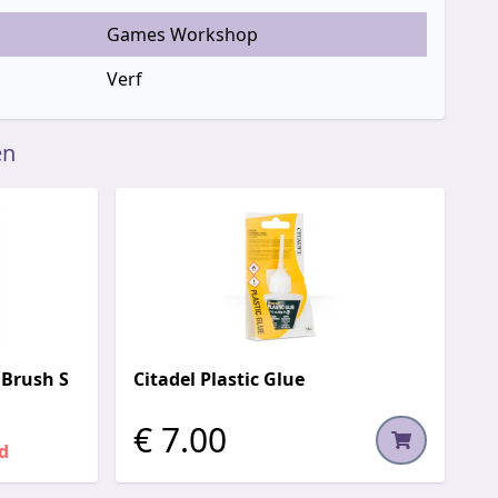
Games Workshop
Verf
en
 Brush S
Citadel Plastic Glue
€ 7.00
d