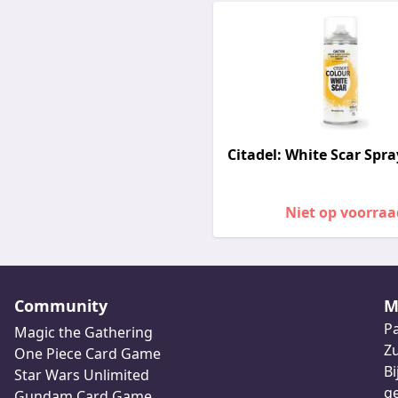
Citadel: White Scar Spra
Niet op voorraa
Community
M
Pa
Magic the Gathering
Z
One Piece Card Game
Bi
Star Wars Unlimited
ge
Gundam Card Game