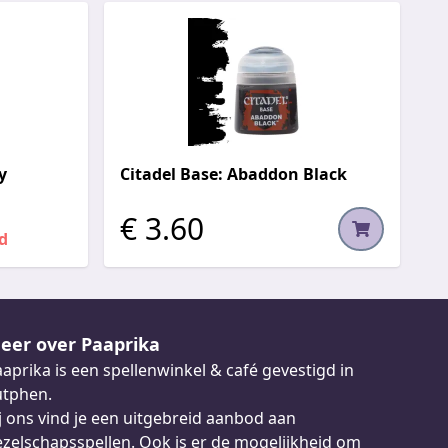
y
Citadel Base: Abaddon Black
€ 3.60
d
eer over Paaprika
aprika is een spellenwinkel & café gevestigd in
utphen.
j ons vind je een uitgebreid aanbod aan
zelschapsspellen. Ook is er de mogelijkheid om