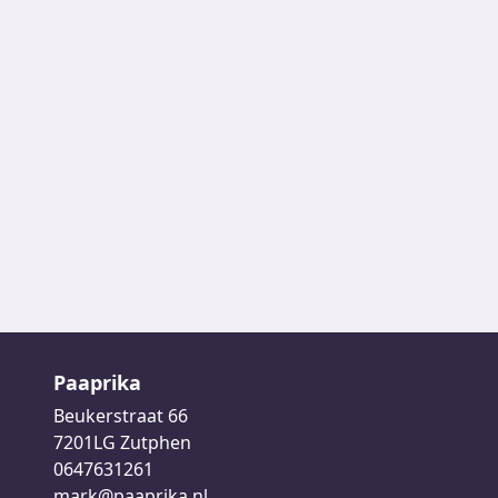
Paaprika
Beukerstraat 66
7201LG Zutphen
0647631261
mark@paaprika.nl