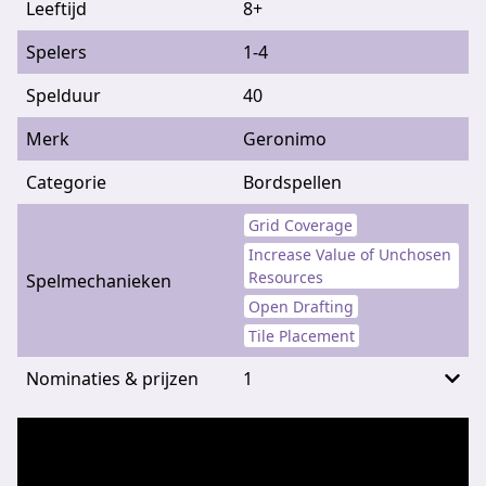
Leeftijd
8+
Spelers
1-4
Spelduur
40
Merk
Geronimo
Categorie
Bordspellen
Grid Coverage
Increase Value of Unchosen
Resources
Spelmechanieken
Open Drafting
Tile Placement
Nominaties & prijzen
1