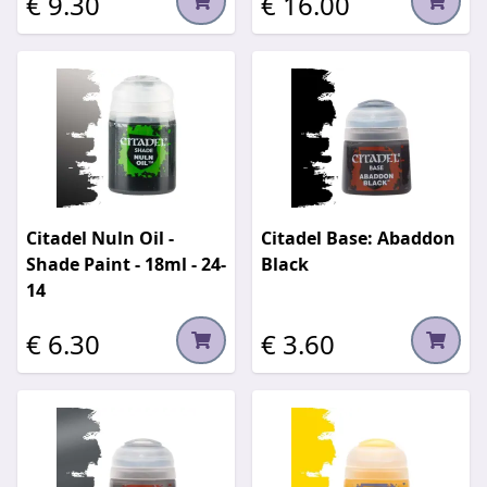
€ 9.30
€ 16.00
Citadel Nuln Oil -
Citadel Base: Abaddon
Shade Paint - 18ml - 24-
Black
14
€ 6.30
€ 3.60