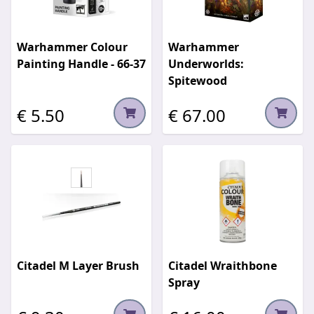
Warhammer Colour
Warhammer
Painting Handle - 66-37
Underworlds:
Spitewood
€ 5.50
€ 67.00
Citadel M Layer Brush
Citadel Wraithbone
Spray