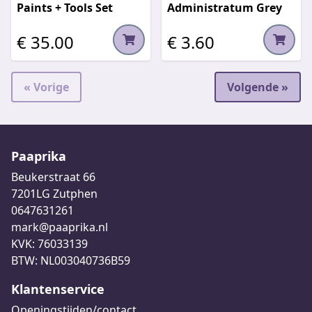
Paints + Tools Set
Administratum Grey
€ 35.00
€ 3.60
« Vorige
Volgende »
Paaprika
Beukerstraat 66
7201LG Zutphen
0647631261
mark@paaprika.nl
KVK: 76033139
BTW: NL003040736B59
Klantenservice
Openingstijden/contact