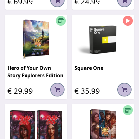
€ 69.99
€ 24.99
Hero of Your Own
Square One
Story Explorers Edition
€ 29.99
€ 35.99