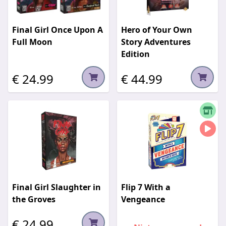
Final Girl Once Upon A
Hero of Your Own
Full Moon
Story Adventures
Edition
€ 24.99
€ 44.99
Final Girl Slaughter in
Flip 7 With a
the Groves
Vengeance
€ 24.99