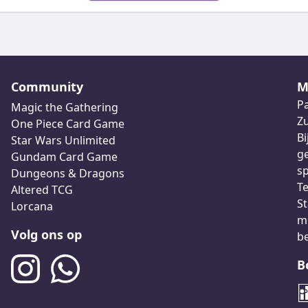
Community
M
Pa
Magic the Gathering
Z
One Piece Card Game
Bi
Star Wars Unlimited
ge
Gundam Card Game
sp
Dungeons & Dragons
Te
Altered TCG
St
Lorcana
me
Volg ons op
b
B