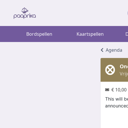
Bordspellen
Kaartspellen
D
Agenda
One
Vri
€ 10,00
This will 
announced 